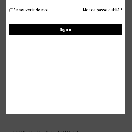
Description
Se souvenir de moi
Mot de passe oublié ?
Description
Sign in
Est-il vraiment utile de faire un descriptif pour cette vidéo
?
Le titre et la miniature suffisent à te faire savoir que je fais
ma vie sans m’occuper de toi
Tout en te laissant profiter d’une joie vue sur mes pieds
comme une magnifique offrande ♥
#Ignore #Foot Fetish #Feet #Barefoot #Toes #Orteils
#Soles #Voyeur #Lecture #Addictive
Tu pourrais aussi aimer