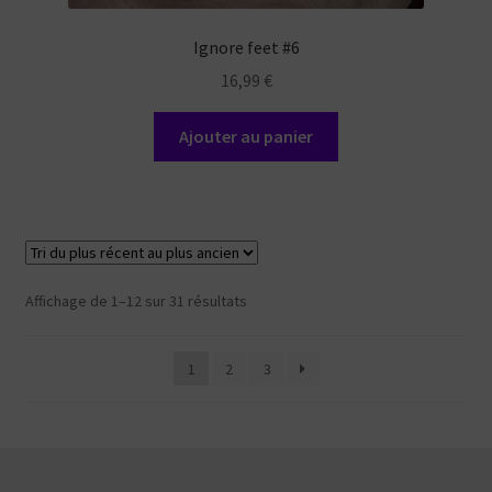
Ignore feet #6
16,99
€
Ajouter au panier
Trié
Affichage de 1–12 sur 31 résultats
du
plus
1
2
3
récent
au
plus
ancien