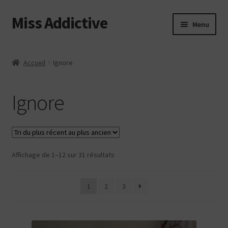
Miss Addictive
Aller
Aller
Menu
à
au
la
contenu
Vidéos
navigation
Accueil
Ignore
Tickling
Ignore
Photos
Custom
Trié
Affichage de 1–12 sur 31 résultats
Web
du
plus
Login
1
2
3
récent
au
Contact
plus
ancien