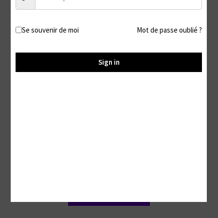
Ajouter au panier
Se souvenir de moi
Mot de passe oublié ?
Sign in
Ta place sous la table #1
9,99
€
Ajouter au panier