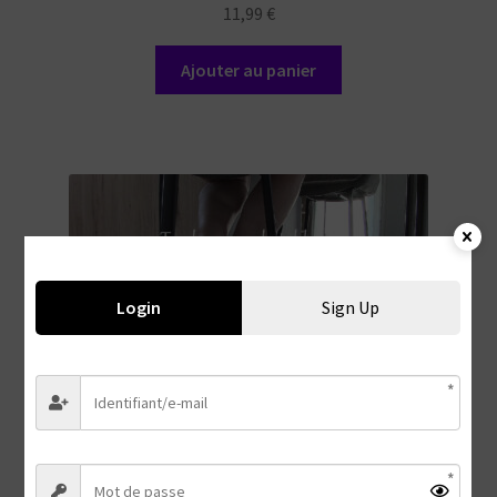
11,99
€
Ajouter au panier
Login
Sign Up
Ta place sous la table #2
9,99
€