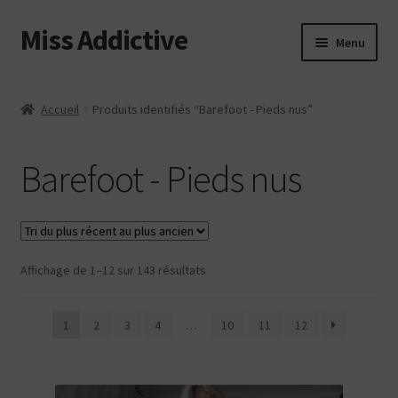
Miss Addictive
Aller
Aller
Menu
à
au
la
contenu
Vidéos
navigation
Accueil
Produits identifiés “Barefoot - Pieds nus”
Tickling
Barefoot - Pieds nus
Photos
Custom
Trié
Affichage de 1–12 sur 143 résultats
Web
du
plus
Login
1
2
3
4
…
10
11
12
récent
au
Contact
plus
ancien