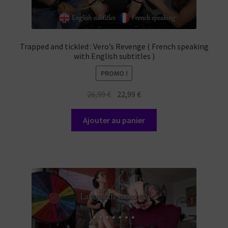
Trapped and tickled : Vero’s Revenge ( French speaking
with English subtitles )
PROMO !
Le
Le
26,99
€
22,99
€
prix
prix
initial
actuel
Ajouter au panier
était :
est :
26,99 €.
22,99 €.