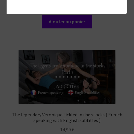
17,99
€
Ajouter au panier
The legendary Veronique tickled in the stocks ( French
speaking with English subtitles )
14,99
€