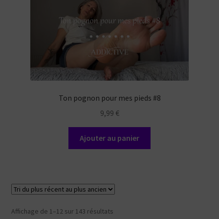
Ton pognon pour mes pieds #8
9,99
€
Ajouter au panier
Trié
Affichage de 1–12 sur 143 résultats