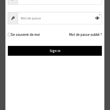
Ignore feet #7 ( The pose )
11,99
€
Ajouter au panier
Se souvenir de moi
Mot de passe oublié ?
Sign in
The legendary Veronique of « French Tickling » tickled in
the stocks Part 2 ( French speaking with English subtitles )