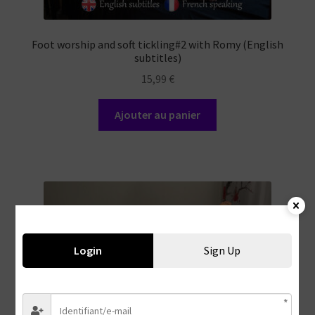
Foot worship and soft tickling#2 with Romy (English
subtitles)
15,99
€
Ajouter au panier
Login
Sign Up