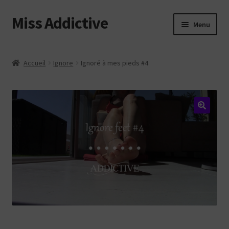
Miss Addictive
Aller
Aller
Menu
à
au
la
contenu
Vidéos
navigation
Accueil
Ignore
Ignoré à mes pieds #4
Tickling
Photos
Custom
Web
Login
Contact