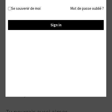
Description
Se souvenir de moi
Mot de passe oublié ?
Description
Sign in
Est-il vraiment utile de faire un descriptif pour cette vidéo
?
Le titre et la miniature suffisent à te faire savoir que je fais
ma vie sans m’occuper de toi
Tout en te laissant profiter d’une joie vue sur mes pieds
comme une magnifique offrande ♥
#Ignore #Foot Fetish #Feet #Barefoot #Toes #Orteils
#Soles #Voyeur #Lecture #Addictive
Tu pourrais aussi aimer