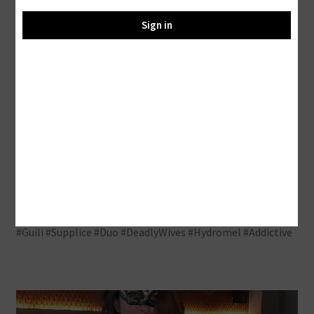
Sign in
Guili-Guili!
There are plenty of clichés about Polochon battles
between girlfriends
Here’s a video that will become one
… When girlfriends tickle each other in lingerie…
#Chatouilles #Guili #Tickling #Feet #FootFetish #Soles
#Toes #Barefeet #Barefoot #Lingerie #Nylon #Garters
#Guili #Supplice #Duo #DeadlyWives #Hydromel #Addictive
Lecteur