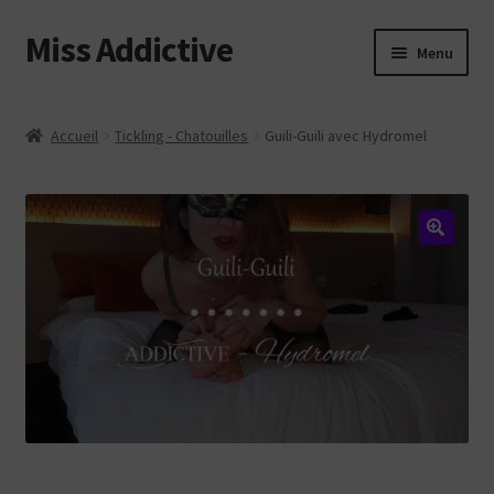
Miss Addictive
Aller
Aller
Menu
à
au
la
contenu
Vidéos
navigation
Accueil
Tickling - Chatouilles
Guili-Guili avec Hydromel
Tickling
Photos
Custom
Web
Login
Contact