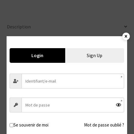
Description
Description
Login
Sign Up
Guili-Guili !
Il existe des clichés de batailles de Polochons entre
copines
Voici une vidéo qui en deviendra un … Quand les
copines se chatouillent en lingerie…
#Chatouilles #Guili #Tickling #Feet #FootFetish #Soles
#Toes #Barefeet #Barefoot #Lingerie #Nylon #Porte-
jarretelles #Guili #Supplice #Duo #DeadlyWives #Hydromel
Se souvenir de moi
Mot de passe oublié ?
#Addictive