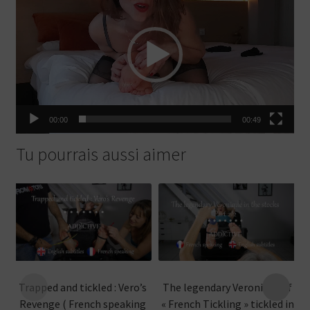
vidéo
00:00
00:49
Tu pourrais aussi aimer
Trapped and tickled : Vero’s
The legendary Veronique of
Revenge ( French speaking
« French Tickling » tickled in