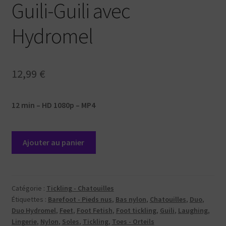
Guili-Guili avec
Hydromel
12,99
€
12 min – HD 1080p – MP4
quantité
Ajouter au panier
de
Guili-
Guili
avec
Catégorie :
Tickling - Chatouilles
Étiquettes :
Barefoot - Pieds nus
,
Bas nylon
,
Chatouilles
,
Duo
,
Hydromel
Duo Hydromel
,
Feet
,
Foot Fetish
,
Foot tickling
,
Guili
,
Laughing
,
Lingerie
,
Nylon
,
Soles
,
Tickling
,
Toes - Orteils