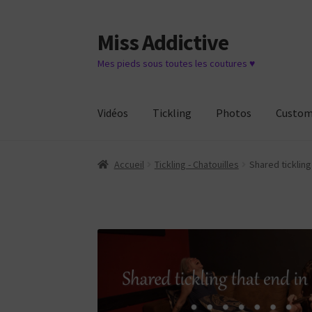
Miss Addictive
Aller
Aller
à
au
Mes pieds sous toutes les coutures ♥
la
contenu
navigation
Vidéos
Tickling
Photos
Custo
Accueil
Tickling - Chatouilles
Shared tickling