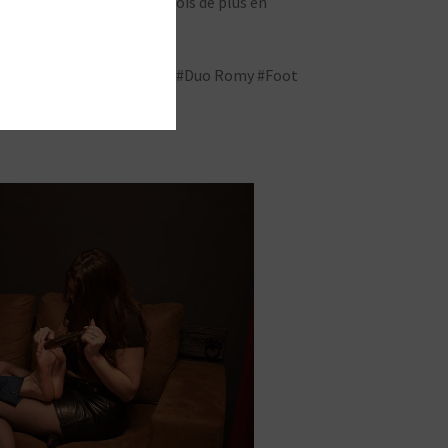
vant que ça ne parte une fois de plus en
#Barefoot #Nylon #Aisselles #Duo Romy #Foot