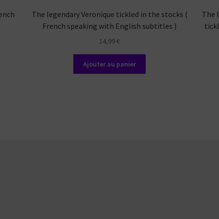
rench
The legendary Veronique tickled in the stocks (
The l
French speaking with English subtitles )
tick
14,99
€
Ajouter au panier