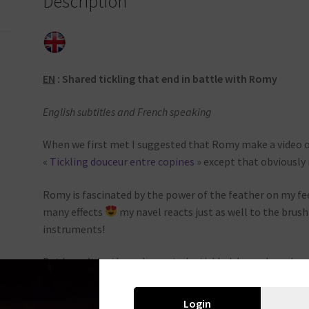
Description
EN
: Shared tickling that end in battle with Romy
English subtitles and
French speaking
When we first met I suggested that Romy make a video o
«
Tickling douceur entre copines
» except that obviously
Romy is fascinated by the power of the feather on my feet
many effects
my navel reacts just as well to the brush 
instruments!
But I won’t be the only one to be tickled, her nylon-shea
revel in playing with her navel, before it once again goes
Login