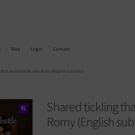
m
Web
Login
Contact
 that end in battle with Romy (English subtitles)
Shared tickling tha
Romy (English subt