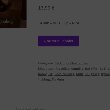
13,99
€
14 min – HD 1080p – MP4
quantité
Ajouter au panier
de
Shared
tickling
that
Catégorie :
Tickling - Chatouilles
Étiquettes :
Aisselles
,
Armpits
,
Bataille - Battle
end
Romy
,
F/F
,
Foot tickling
,
Guili
,
Laughing
,
Nylon
in
tickling
,
Tickling
battle
with
Romy
(English
subtitles)