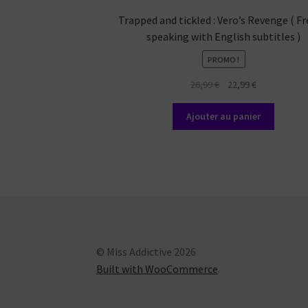
Trapped and tickled : Vero’s Revenge ( F
speaking with English subtitles )
PROMO !
Le
Le
26,99
€
22,99
€
prix
prix
initial
actuel
Ajouter au panier
était :
est :
26,99 €.
22,99 €.
© Miss Addictive 2026
Built with WooCommerce
.