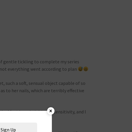
f gentle tickling to complete my series
 not everything went according to plan
, such a soft, sensual object capable of so
as to her nails, which are terribly effective
thed feet have heightened sensitivity, and I
 to battle ha ha.
Sign Up