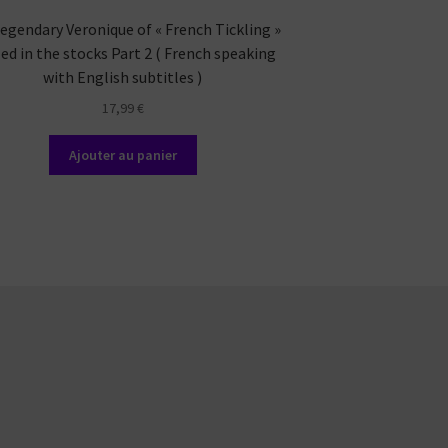
egendary Veronique of « French Tickling »
Foot worship and 
led in the stocks Part 2 ( French speaking
(Engli
with English subtitles )
17,99
€
Ajout
Ajouter au panier