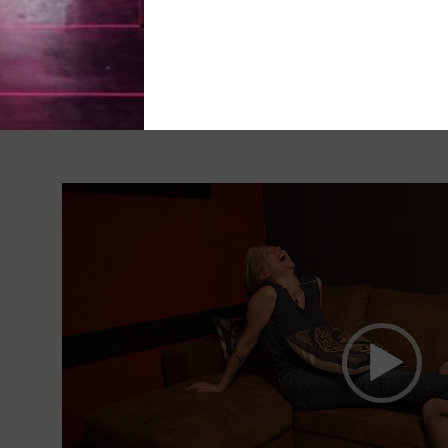
augmentée, et je me délecte de jouer avec son nombril, a
bataille ha ha
#Chatouilles #Guili #Tickling #Nombril #Soft tickling 
Tickling #Addictive #Addi #Madam Addi
Lecteur
vidéo