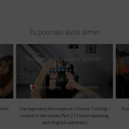
Tu pourrais aussi aimer
rench
The legendary Veronique of « French Tickling »
Foo
tickled in the stocks Part 2 ( French speaking
with English subtitles )