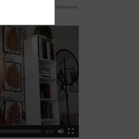
ton #Raspberry #Navel #Duo Hydromel
i
00:57