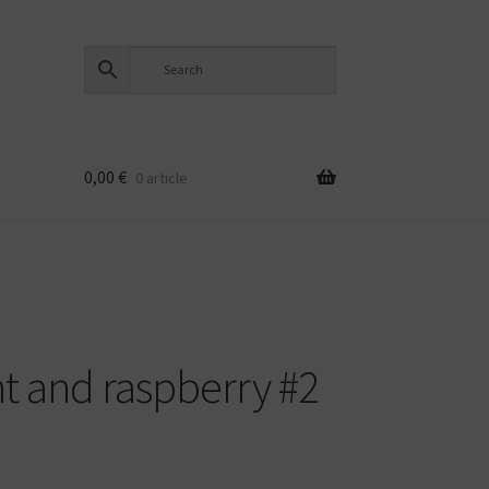
0,00
€
0 article
nt and raspberry #2