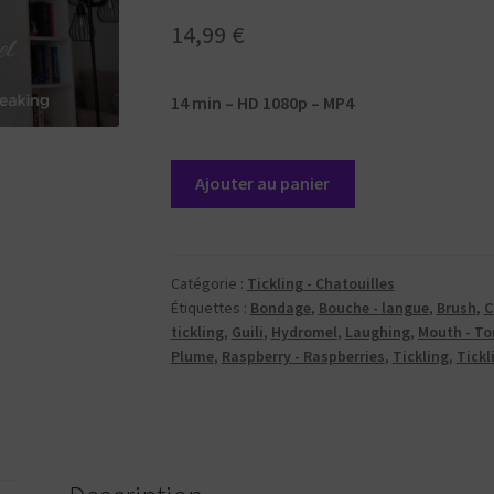
14,99
€
14 min – HD 1080p – MP4
quantité
Ajouter au panier
de
Belly
tickle
torment
Catégorie :
Tickling - Chatouilles
Étiquettes :
Bondage
,
Bouche - langue
,
Brush
,
C
and
tickling
,
Guili
,
Hydromel
,
Laughing
,
Mouth - T
raspberry
Plume
,
Raspberry - Raspberries
,
Tickling
,
Tickl
#2
(
English
subtitles
)