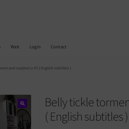
m
Web
Login
Contact
rment and raspberry #2 ( English subtitles )
Belly tickle torme
( English subtitles )