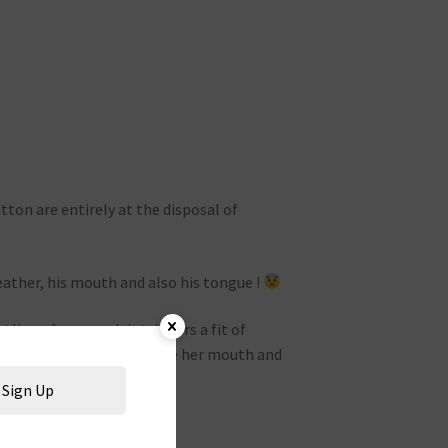
ton are entirely at the disposal of
feather, his mouth and also his tongue !
tline of my navel, it triggers a fit of
th just that, she’ll also use her mouth and
Sign Up