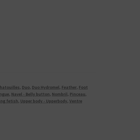
hatouilles
,
Duo
,
Duo Hydromel
,
Feather
,
Foot
ongue
,
Navel - Belly button
,
Nombril
,
Pinceau
,
ing fetish
,
Upper body - Upperbody
,
Ventre