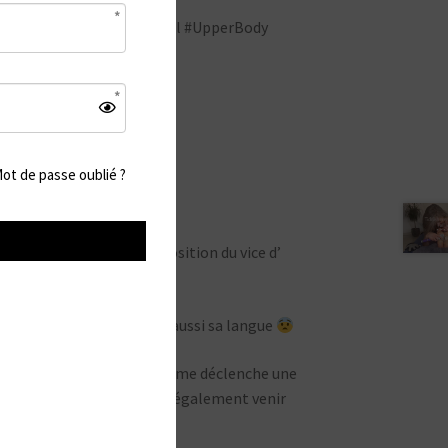
berry #Navel #Duo Hydromel #UpperBody
ot de passe oublié ?
il sont à l’entière disposition du vice d’
, une plume, sa bouche et aussi sa langue
contour de mon nombril cela me déclenche une
contenter que de ça, elle va également venir
s incontrôlables !