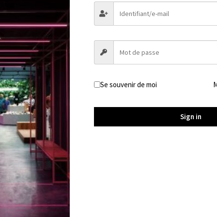
#Tickling #Chatouilles #Laughing #Belly button #Rasp
#Bondage #Feather #Brush #Addictive #Addi
Se souvenir de moi
M
FR
: Ventre et nombril tourmenté de chatouilles #2
Sign in
Les mains attachées dans le dos, mon ventre et mon nombr
Hydromel…
Les armes de cette séance seront ses ongles, un pinceau
Lorsqu’elle joue avec l’ongle de son petit doigt sur le 
crise de rire dont elle se délecte, mais elle ne va pas se 
utiliser sa bouche et sa langue pour obtenir des fous rire