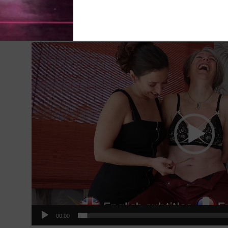
#Tickling #Chatouilles #Laughing #Nombril #Belly but
#UpperBody #Bondage #Plume #Pinceau #Addictive #Add
Lecteur
vidéo
00:00