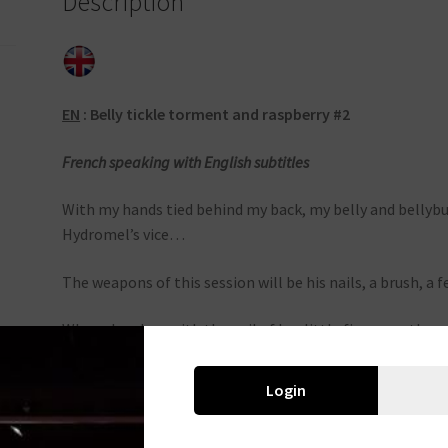
Description
EN
:
Belly tickle torment and raspberry #2
French speaking with English subtitles
With my hands tied behind my back, my belly and bellybut
Hydromel’s vice…
The weapons of this session will be his nails, a brush, a 
When she plays with the nail of her little finger on the ou
laughter, which she delights in, but she’s not content wi
tongue to get some uncontrollable giggles !
Login