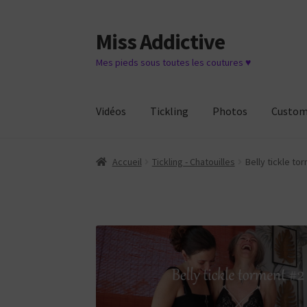
Miss Addictive
Aller
Aller
à
au
Mes pieds sous toutes les coutures ♥
la
contenu
navigation
Vidéos
Tickling
Photos
Custo
Accueil
Tickling - Chatouilles
Belly tickle to