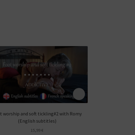
t worship and soft tickling#2 with Romy
Tickles disturbing 
(English subtitles)
15,99
€