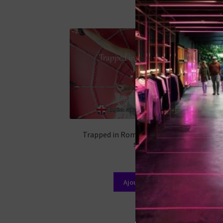
53,99 €.
39,99 €.
Trapped in Romy’s ticklish web (English
subtitles)
12,99
€
Ajouter au panier