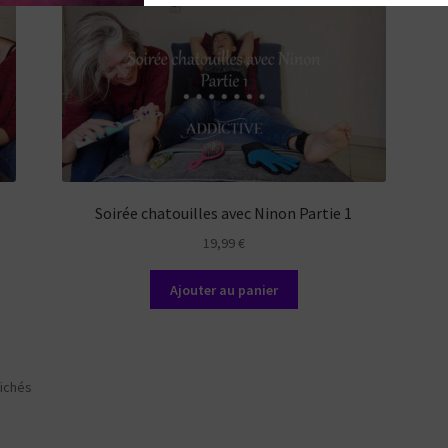
Soirée chatouilles avec Ninon Partie 1
19,99
€
Ajouter au panier
Trié
fichés
du
plus