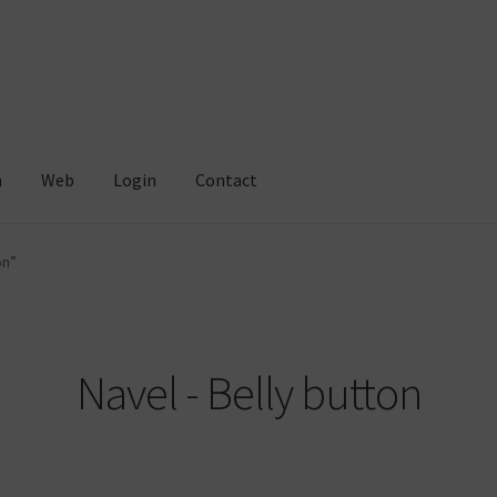
m
Web
Login
Contact
on”
Navel - Belly button