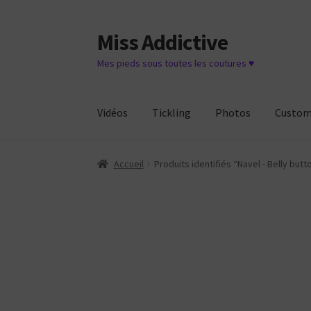
Miss Addictive
Aller
Aller
à
au
Mes pieds sous toutes les coutures ♥
la
contenu
navigation
Vidéos
Tickling
Photos
Custo
Accueil
Produits identifiés “Navel - Belly butt