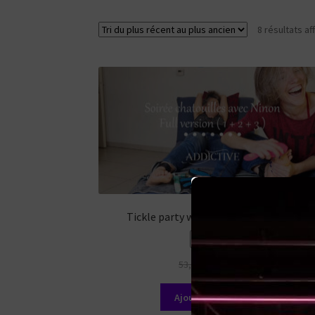
8 résultats af
Tickle party with Ninon Full version
PROMO !
Le
Le
53,99
€
39,99
€
prix
prix
initial
actuel
Ajouter au panier
était :
est :