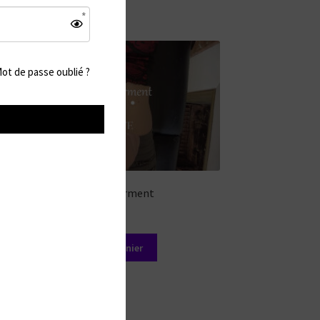
ot de passe oublié ?
Belly tickle torment
12,99
€
Ajouter au panier