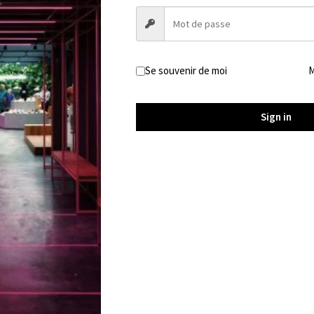
Se souvenir de moi
M
Sign in
Trapped in Romy’s ticklish web
12,99
€
Ajouter au panier