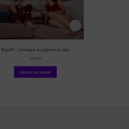
Ripoff – L’arnaque au pigeon en duo
Slow Drai
29,99
€
Ajouter au panier
Ajout