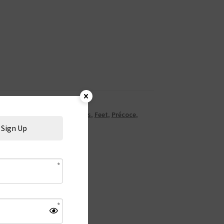
untdown - Compte à rebours
,
Feet
,
Précoce
,
Sign Up