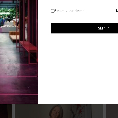
Que tu sois précoce ou simplement prêt à tout cracher car
Se souvenir de moi
M
secondes et pas 1 de plus pour juter sur mes pieds ! Si tu
froc jusqu’au prochain essai
Sign in
#Foot Fetish #Compte à rebours #Cum countdown #Feet 
#Vernis #Addictive
Tu pourrais aussi aimer