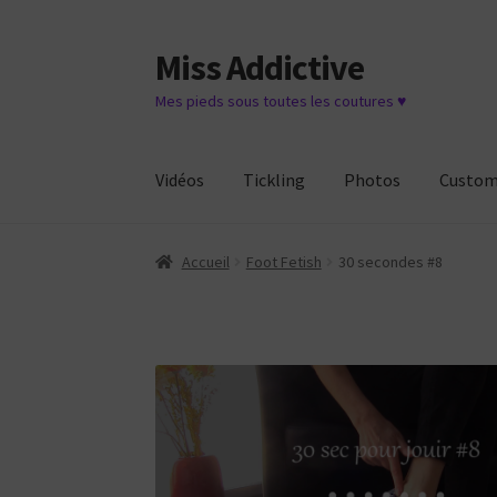
Miss Addictive
Aller
Aller
à
au
Mes pieds sous toutes les coutures ♥
la
contenu
navigation
Vidéos
Tickling
Photos
Custo
Accueil
Foot Fetish
30 secondes #8