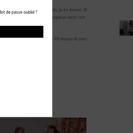
 ça fait 2h que tu t’astiques, je te donne 30
ot de passe oublié ?
 rates le timing tu ranges ta queue dans ton
#Barefoot #Soles #Orteils #Précoce #Loser