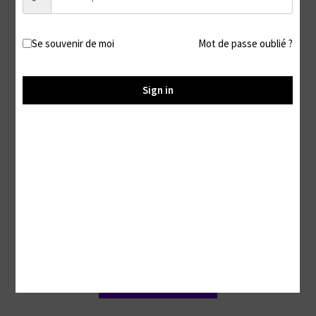
Ajouter au panier
Se souvenir de moi
Mot de passe oublié ?
Sign in
30 secondes #14
5,99
€
Ajouter au panier