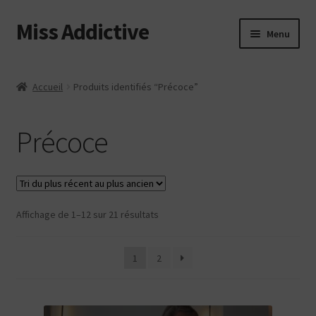
Miss Addictive
Aller
Aller
Menu
à
au
la
contenu
Vidéos
navigation
Accueil
Produits identifiés “Précoce”
Tickling
Précoce
Photos
Custom
Trié
Affichage de 1–12 sur 21 résultats
Web
du
plus
Login
1
2
récent
au
Contact
plus
ancien