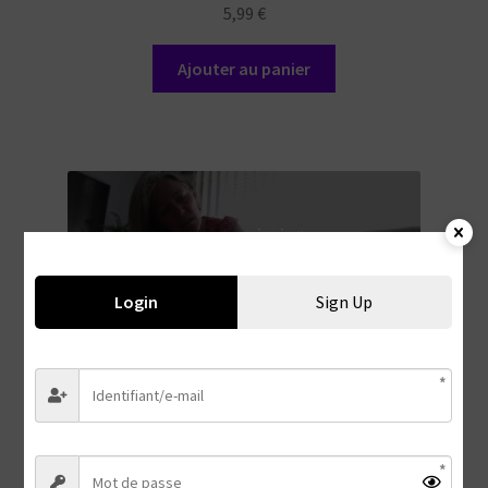
5,99
€
Ajouter au panier
Login
Sign Up
30 secondes #15
5,99
€