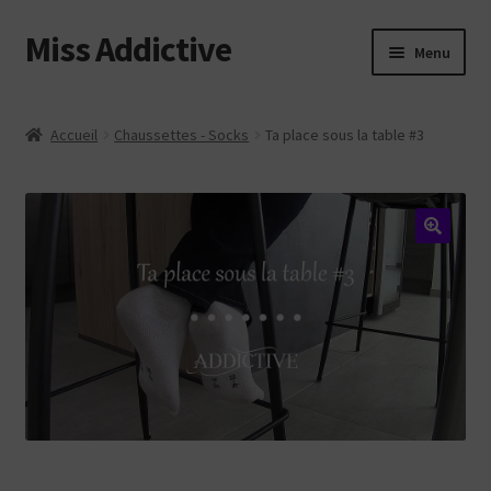
Miss Addictive
Aller
Aller
Menu
à
au
la
contenu
Vidéos
navigation
Accueil
Chaussettes - Socks
Ta place sous la table #3
Tickling
Photos
Custom
Web
Login
Contact