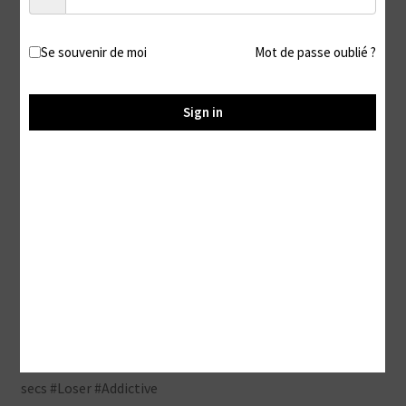
Description
Se souvenir de moi
Mot de passe oublié ?
Description
Sign in
Tellement heureux de pouvoir te glisser sous la table le
temps de mon déjeuner !
Une vue imprenable sur mes jolies plantes de pieds jouant
avec la barre du tabouret
J’aime les repas en silence, alors tais-toi et profite du
spectacle avant que je ne parte travailler
#Chaussettes blanches #Socks #Coton #Foot Fetish #Feet
#Soles #Barefoot #Toes #Wrinkled soles #Orteils #Pieds
secs #Loser #Addictive