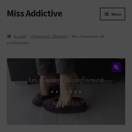
Miss Addictive
Aller
Aller
Menu
à
au
la
contenu
Vidéos
navigation
Accueil
Chaussons - Slippers
Mes chaussons de
confinement
Tickling
Photos
Custom
Web
Login
Contact