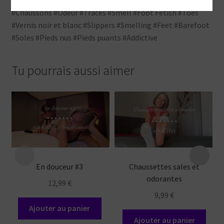
#Chaussons #Odeur #Traces #Smell #Foot Fetish #Toes
#Vernis noir et blanc #Slippers #Smelling #Feet #Barefoot
#Soles #Pieds nus #Pieds puants #Addictive
Tu pourrais aussi aimer
En douceur #3
Chaussettes sales et
odorantes
12,99
€
9,99
€
Ajouter au panier
Ajouter au panier