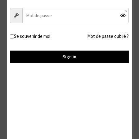
Orteils
Description
Se souvenir de moi
Mot de passe oublié ?
Description
Sign in
Mes chaussons de confinement
Tu imagines ces jolis chaussons portés tous les jours
pendant des semaines ?
L’odeur délicieuse qui s’en dégage, avec les magnifiques
traces incrustées de mon talon et mes orteils ♥
De qui te rendre fou à l’idée de venir y glisser ta queue !