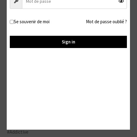
Description
Se souvenir de moi
Mot de passe oublié ?
Description
Sign in
Tu aimerais savoir ce que contient ( ou pas ha ha ) cette
vidéo pour pigeon ?
La seule façon de le savoir c’est de raquer, le plein tarif bien
entendu
#Ripoff #Arnaque #Pigeon #Loser #Paypig #FinDom
#Money Fetish #Domination financière #Moneyslave
#Addictive