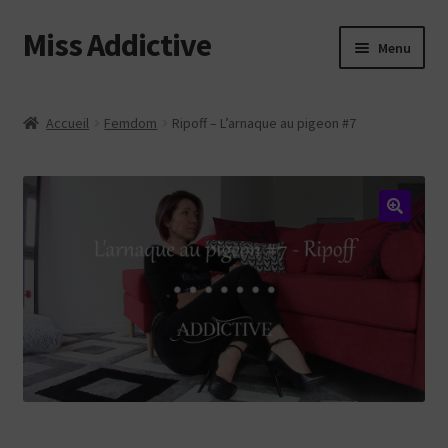
Miss Addictive
Aller
Aller
Menu
à
au
la
contenu
Vidéos
navigation
Accueil
Femdom
Ripoff – L’arnaque au pigeon #7
Tickling
Photos
Custom
Web
Login
Contact