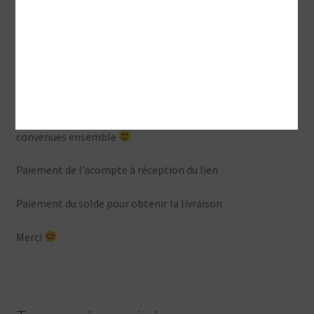
Le montant est adapté à chaque nouvelle demande en
fonction du contenu et de la durée
Pour la réalisation de la vidéo custom selon les modalités
convenues ensemble
Paiement de l’acompte à réception du lien
Paiement du solde pour obtenir la livraison
Merci