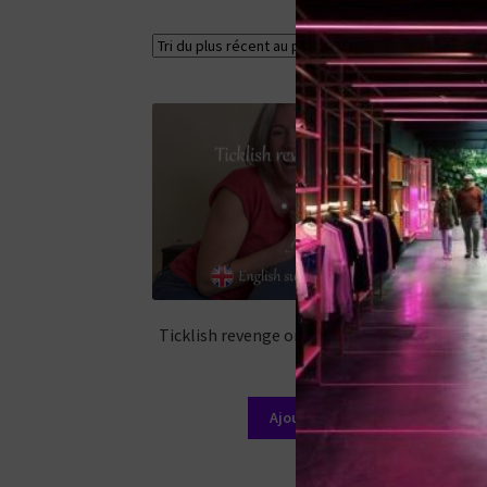
Voici le seul r
Ticklish revenge on foot of BGTPRODS Part
15,99
€
Ajouter au panier