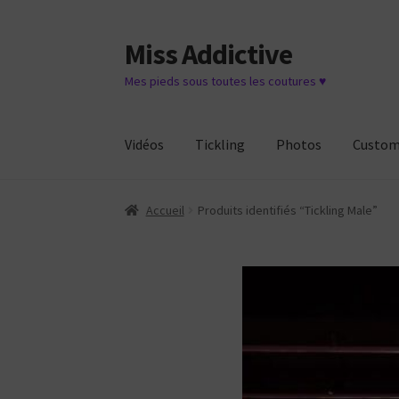
Miss Addictive
Aller
Aller
à
au
Mes pieds sous toutes les coutures ♥
la
contenu
navigation
Vidéos
Tickling
Photos
Custo
Accueil
Produits identifiés “Tickling Male”