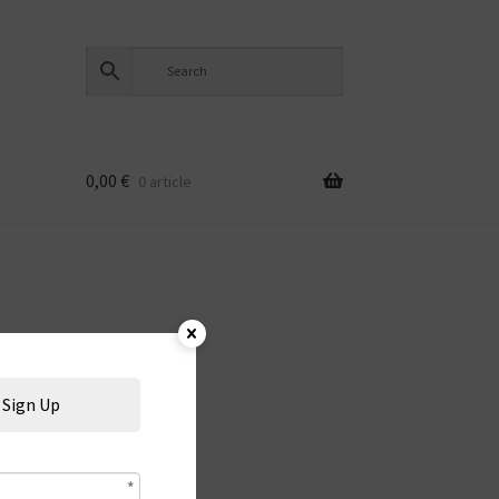
0,00
€
0 article
Sign Up