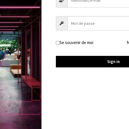
ésultat
Se souvenir de moi
M
Sign in
 1