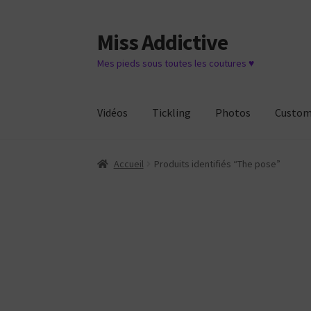
Miss Addictive
Aller
Aller
à
au
Mes pieds sous toutes les coutures ♥
la
contenu
navigation
Vidéos
Tickling
Photos
Custo
Accueil
Produits identifiés “The pose”