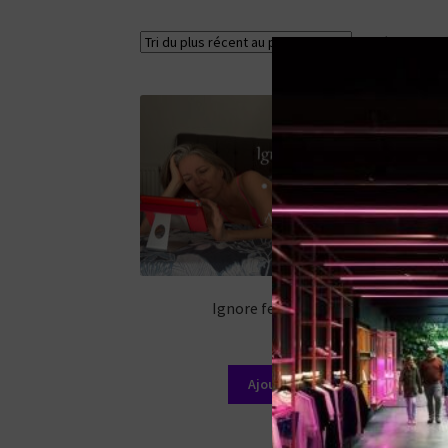
5 résultats af
Ignore feet #7 ( The pose )
11,99
€
Ajouter au panier