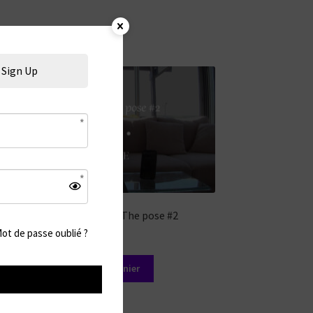
Sign Up
30 secondes Feet in The pose #2
ot de passe oublié ?
5,99
€
Ajouter au panier