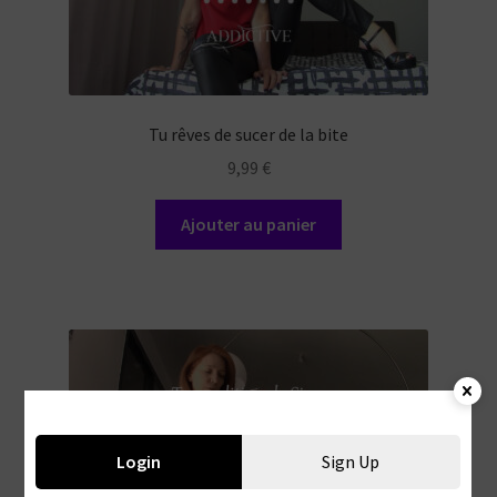
Tu rêves de sucer de la bite
9,99
€
Ajouter au panier
Login
Sign Up