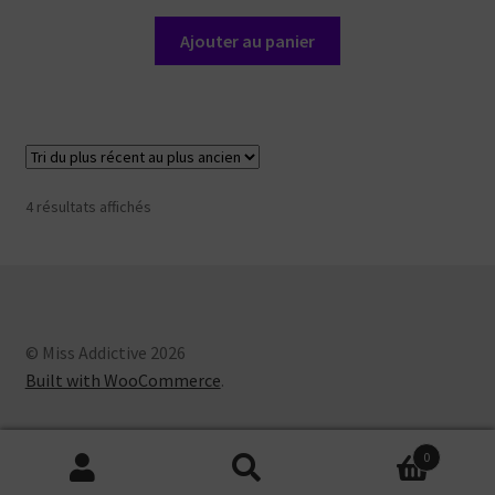
Ajouter au panier
Trié
4 résultats affichés
du
plus
récent
au
plus
ancien
© Miss Addictive 2026
Built with WooCommerce
.
0