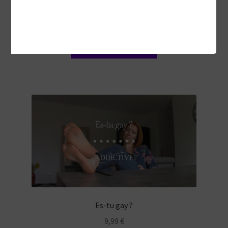
Tu veux de la bite au petit dej
9,99
€
Ajouter au panier
Es-tu gay ?
9,99
€