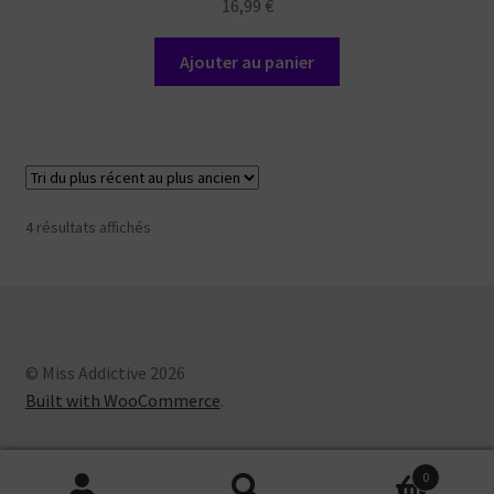
16,99
€
Ajouter au panier
Trié
4 résultats affichés
du
plus
récent
au
plus
ancien
© Miss Addictive 2026
Built with WooCommerce
.
0