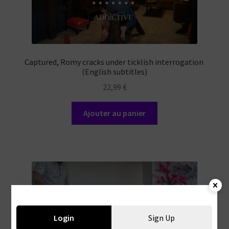
Captured, Romy cracks under ticklish interrogation
(English subtitles)
22,99
€
Ajouter au panier
Login
Sign Up