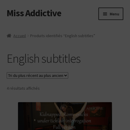
Miss Addictive
Aller
Aller
Menu
à
au
la
contenu
Vidéos
navigation
Accueil
Produits identifiés “English subtitles”
Tickling
English subtitles
Photos
Custom
Trié
4 résultats affichés
Web
du
plus
Login
récent
au
Contact
plus
ancien