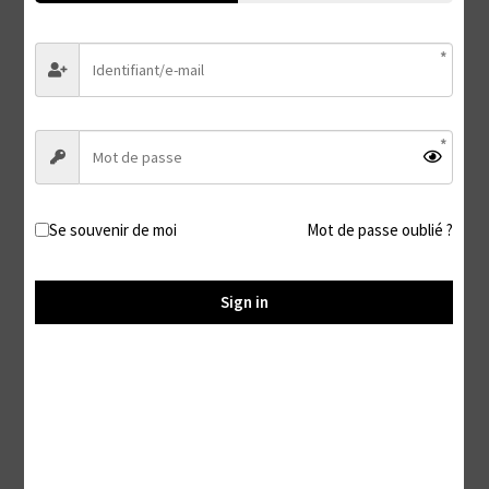
Tickled on nylon #2 (English subtitles)
10,99
€
Ajouter au panier
Se souvenir de moi
Mot de passe oublié ?
Sign in