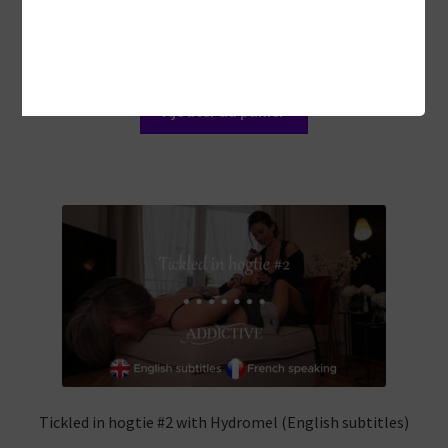
Trapped in Romy’s ticklish web (English subtitles)
12,99
€
Ajouter au panier
Tickled in hogtie #2 with Hydromel (English subtitles)