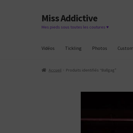
Miss Addictive
Aller
Aller
à
au
Mes pieds sous toutes les coutures ♥
la
contenu
navigation
Vidéos
Tickling
Photos
Custo
Accueil
Produits identifiés “Ballgag”