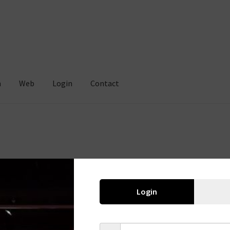
m
Web
Login
Contact
Ballgag
Login