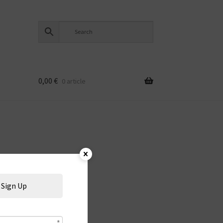
0,00
€
0 article
Sign Up