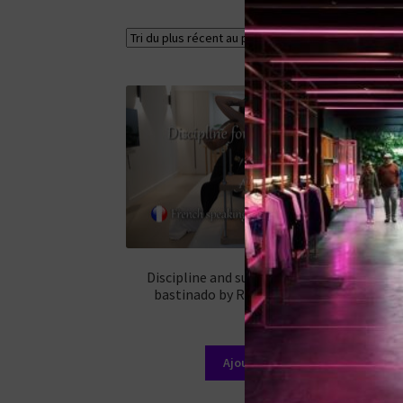
Voici le seul r
Discipline and submission for tickles and
bastinado by Romy (English subtitles)
14,99
€
Ajouter au panier