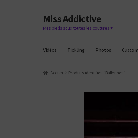
Miss Addictive
Aller
Aller
à
au
Mes pieds sous toutes les coutures ♥
la
contenu
navigation
Vidéos
Tickling
Photos
Custo
Accueil
Produits identifiés “Ballerines”