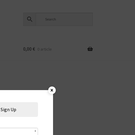
0,00
€
0 article
Sign Up