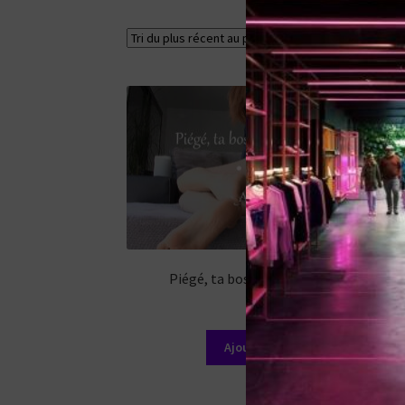
2 résultats af
Piégé, ta boss te fait du chantage
17,99
€
Ajouter au panier