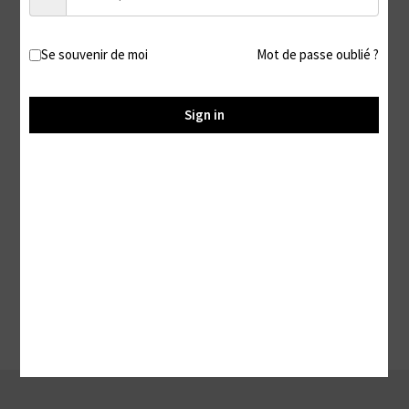
Se souvenir de moi
Mot de passe oublié ?
Ballerines odorantes
Sign in
9,99
€
Ajouter au panier
Voici le seul résultat