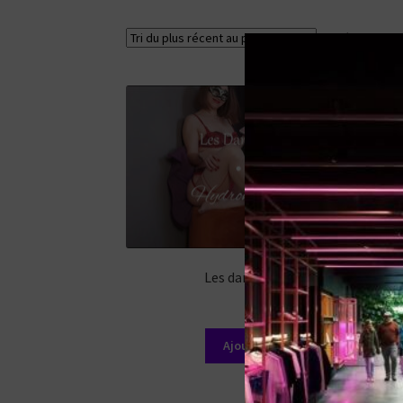
5 résultats af
Les dames qui piquent
13,99
€
Ajouter au panier