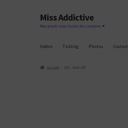
Miss Addictive
Aller
Aller
à
au
Mes pieds sous toutes les coutures ♥
la
contenu
navigation
Vidéos
Tickling
Photos
Custo
Accueil
JOI - Jerk off