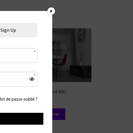
Sign Up
Recrutement ciblé BBC
ot de passe oublié ?
17,99
€
Ajouter au panier