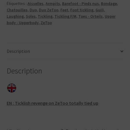
Étiquettes :
Aisselles
,
Armpits
,
Barefoot - Pieds nus
,
Bondage
,
ZeToo
Chatouilles
,
Duo
,
Duo ZeToo
,
Feet
,
Foot tickling
,
Guili
,
totally
Laughing
,
Soles
,
Tickling
,
Tickling F/M
,
Toes - Orteils
,
Upper
tied
body - Upperbody
,
ZeToo
up
Description
Description
EN : Ticklish revenge on ZeToo totally tied up