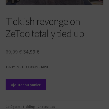
Ticklish revenge on
ZeToo totally tied up
Le
Le
69,99
€
34,99
€
prix
prix
102 min – HD 1080p – MP4
initial
actuel
était :
est :
quantité
Ajouter au panier
69,99 €.
34,99 €.
de
Ticklish
revenge
on
Catégorie :
Tickling - Chatouilles