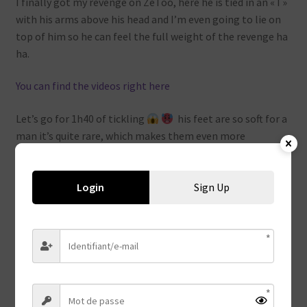
I finally got my revenge on ZeToo, here he is tied in an « I »
with his arms above his head and I’m even going to lie on
top of him so he can feel the full weight of the revenge ha
ha.
You can find the videos right here
Let’s go for 1h40 of tickling
his feet are so soft for a
man it’s quite rare, which makes them even more
sensitive, it’s really bad luck isn’t it ?
His armpits, belly and navel are also very receptive
Login
Sign Up
I’m going to be able to play with lots of instruments,
feathers, forks, nails, skewers, toothbrush, hairbrush,
wartenberg wheels, electricity, paintbrushes, and of
course the famous glove since he discovered it with me and
didn’t hesitate to drive me crazy with it, today it’s his turn
to be subjected to it !!!