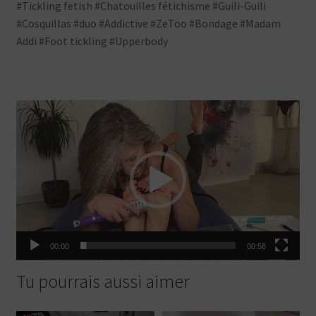
#Tickling fetish #Chatouilles fétichisme #Guili-Guili
#Cosquillas #duo #Addictive #ZeToo #Bondage #Madam
Addi #Foot tickling #Upperbody
Lecteur
vidéo
00:00
00:58
Tu pourrais aussi aimer