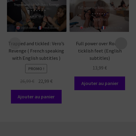
Trapped and tickled : Vero’s
Full power over Romy’s
Revenge ( French speaking
ticklish feet (English
with English subtitles )
subtitles)
13,99
€
PROMO !
Le
Le
26,99
€
22,99
€
Ajouter au panier
prix
prix
initial
actuel
Ajouter au panier
était :
est :
26,99 €.
22,99 €.