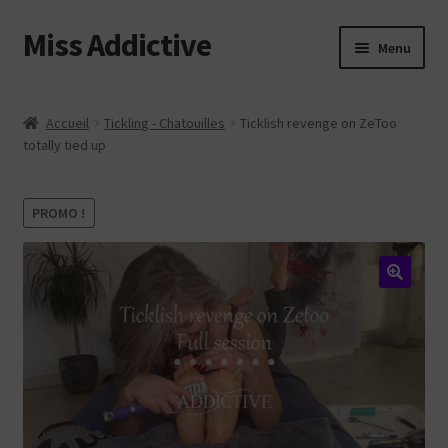
Miss Addictive
Aller
Aller
Menu
à
au
la
contenu
Vidéos
navigation
Accueil
Tickling - Chatouilles
Ticklish revenge on ZeToo
totally tied up
Tickling
Photos
PROMO !
Custom
Web
Login
Contact